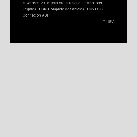
©
Websco
2016 Tous droits réservés •
Mentions
Légales
•
Liste Complète des articles
•
Flux RSS
•
Connexion ADI
↑ Haut