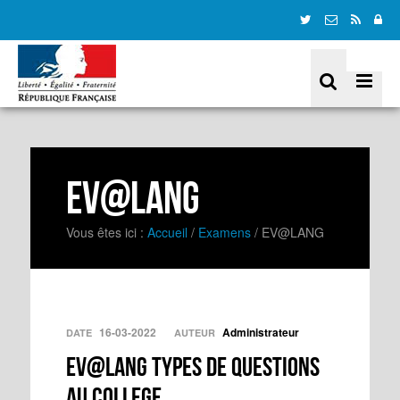
EV@LANG
Vous êtes ici :
Accueil
/
Examens
/
EV@LANG
16-03-2022
Administrateur
DATE
AUTEUR
EV@LANG TYPES DE QUESTIONS
AU COLLEGE