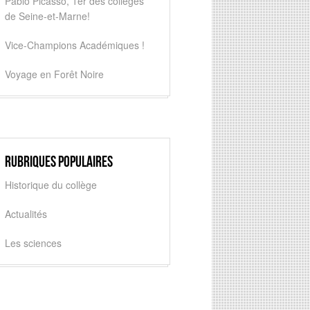
Pablo Picasso, 1er des collèges
de Seine-et-Marne!
Vice-Champions Académiques !
Voyage en Forêt Noire
Rubriques populaires
Historique du collège
Actualités
Les sciences