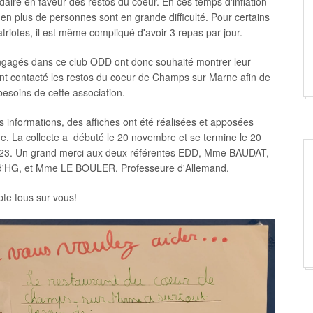
idaire en faveur des restos du coeur. En ces temps d'inflation
s en plus de personnes sont en grande difficulté. Pour certains
riotes, il est même compliqué d'avoir 3 repas par jour.
ngagés dans ce club ODD ont donc souhaité montrer leur
 ont contacté les restos du coeur de Champs sur Marne afin de
besoins de cette association.
es informations, des affiches ont été réalisées et apposées
ge. La collecte a débuté le 20 novembre et se termine le 20
3. Un grand merci aux deux référentes EDD, Mme BAUDAT,
d'HG, et Mme LE BOULER, Professeure d'Allemand.
te tous sur vous!