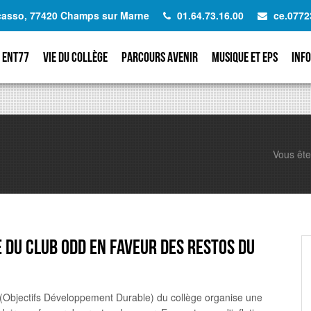
icasso, 77420 Champs sur Marne
01.64.73.16.00
ce.0772
ENT77
Vie du collège
Parcours avenir
Musique et EPS
Info
Vous êtes
 DU CLUB ODD EN FAVEUR DES RESTOS DU
(Objectifs Développement Durable) du collège organise une