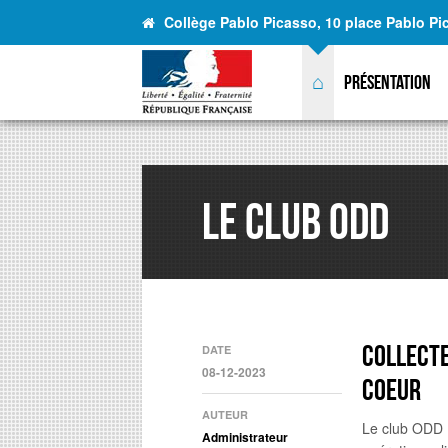
Collège Pablo Picasso, 10 place Pablo P
⌂
Présentation
Le club ODD
COLLECTE
DATE
08-12-2023
COEUR
AUTEUR
Le club ODD 
Administrateur