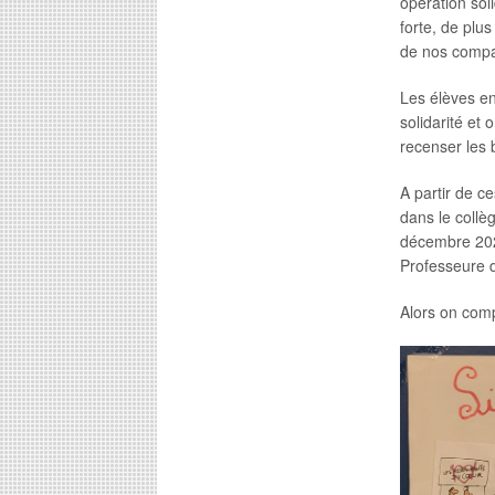
opération sol
forte, de plu
de nos compat
Les élèves e
solidarité et
recenser les 
A partir de c
dans le collè
décembre 202
Professeure 
Alors on comp