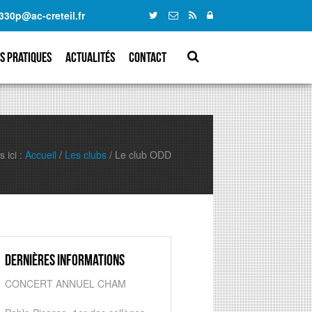
330p@ac-creteil.fr
s pratiques
Actualités
Contact
 ici :
Accueil
/
Les clubs
/
Le club ODD
Dernières informations
CONCERT ANNUEL CHAM