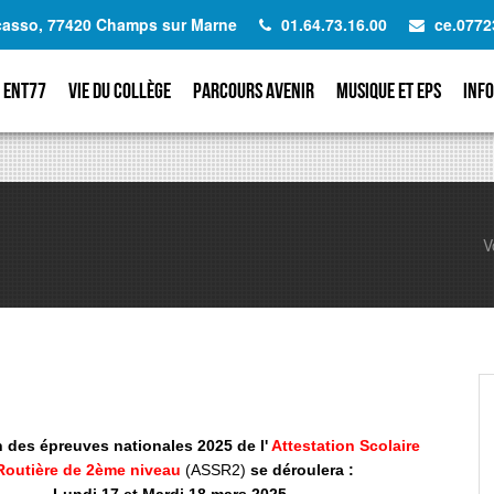
icasso, 77420 Champs sur Marne
01.64.73.16.00
ce.0772
ENT77
Vie du collège
Parcours avenir
Musique et EPS
Info
V
 des épreuves nationales 2025 de l'
Attestation Scolaire
Routière
d
e 2ème
niveau
(ASSR2)
se déroulera :