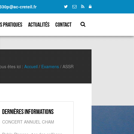
330p@ac-creteil.fr
s pratiques
Actualités
Contact
ous êtes ici :
Accueil
/
Examens
/
ASSR
Dernières informations
CONCERT ANNUEL CHAM