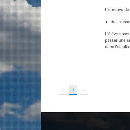
L'épreuve de 
des class
L'élève abse
passer une s
dans l'établi
«
1
»