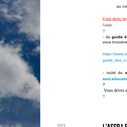
au co
Il est donc i
l'aide :
?
- du
guide é
vous trouvere
https://www.s
guide_des_c
- ou/et du
s
assr.educati
?
Vous devez
?
L'ASSR1 
DATE