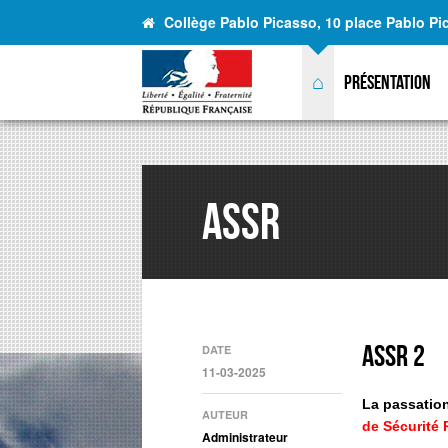
Collège Pablo Picasso, 10 place Pablo P
⌂
Présentation
ASSR
ASSR 2
DATE
11-03-2025
La passation
AUTEUR
de Sécurité 
Administrateur