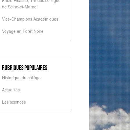
Pablo Picasso, 1er des collèges
de Seine-et-Marne!
Vice-Champions Académiques !
Voyage en Forêt Noire
Rubriques populaires
Historique du collège
Actualités
Les sciences