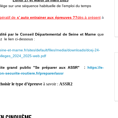
Lundi 17 et Mardi 18 mars 2025
llège sur une séquence habituelle de l'emploi du temps
mpératif de
s’ auto entrainer aux épreuves
??
dès à présent
à
dité par le Conseil Départemental de Seine et Marne
que
z le lien ci-dessous :
eine-et-marne.fr/sites/default/files/media/downloads/dcej-24-
olleges_2024_2025-web.pdf
ite grand public "Se préparer aux ASSR" :
https://e-
on-securite-routiere.fr/preparer/assr
choisir le type d’épreuve
à savoir :
ASSR2
en cinquième