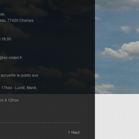
so,
asso, 77420 Champs
3.16.00
ac-creteil.fr
accueille le public aux
17hoo - Lundi, Mardi,
hoo à 12hoo
↑ Haut