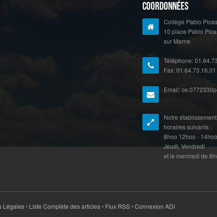
Coordonnées
Collège Pablo Picas
10 place Pablo Pic
sur Marne
Téléphone: 01.64.7
Fax: 01.64.73.16.01
Email: ce.0772330p@
Notre établissement 
horaires suivants :
8hoo 12hoo - 14hoo 
Jeudi, Vendredi
et le mercredi de 8
s Légales
•
Liste Complète des articles
•
Flux RSS
•
Connexion ADI